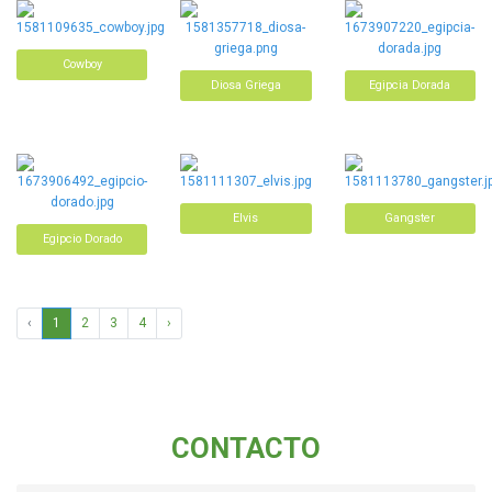
Cowboy
Diosa Griega
Egipcia Dorada
Elvis
Gangster
Egipcio Dorado
‹
1
2
3
4
›
CONTACTO