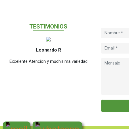
T
ESTIMONIO
S
Leonardo R
M
Excelente Atencion y muchisima variedad
Excelente en tiem
cual el public
chicas