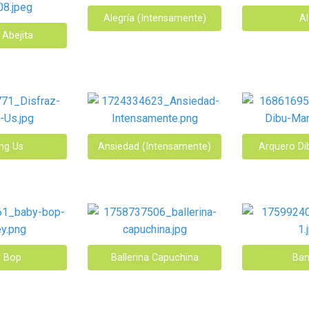
Alegría (Intensamente)
Al
 Abejita
g Us
Ansiedad (Intensamente)
Arquero Di
 Bop
Ballerina Capuchina
Ban