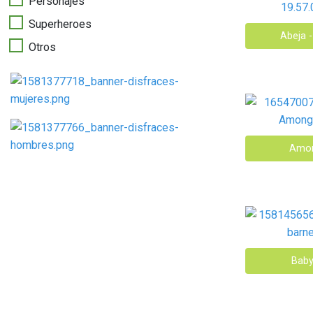
Personajes
Superheroes
Abeja -
Otros
Amon
Baby