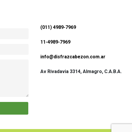
(011) 4989-7969
11-4989-7969
Leonardo R
info@disfrazcabezon.com.ar
Excelente Atencion y muchisima variedad
Excelente en t
cer
cual el pu
Av Rivadavia 3314, Almagro, C.A.B.A.
ch