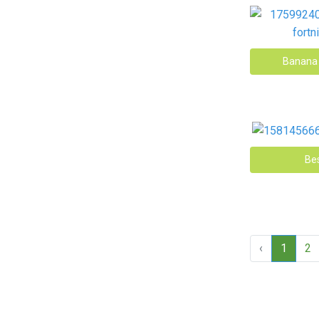
Banana 
Bes
‹
1
2