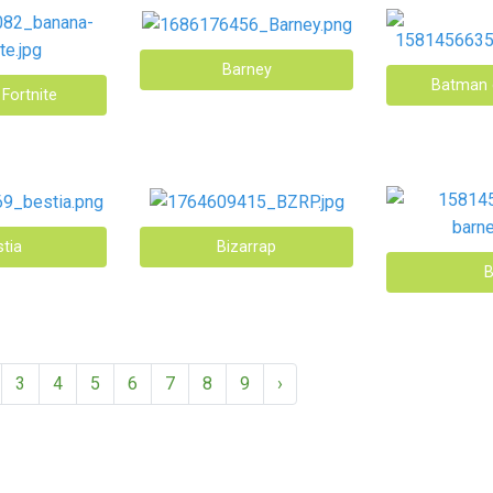
Barney
Batman 
Fortnite
tia
Bizarrap
B
3
4
5
6
7
8
9
›