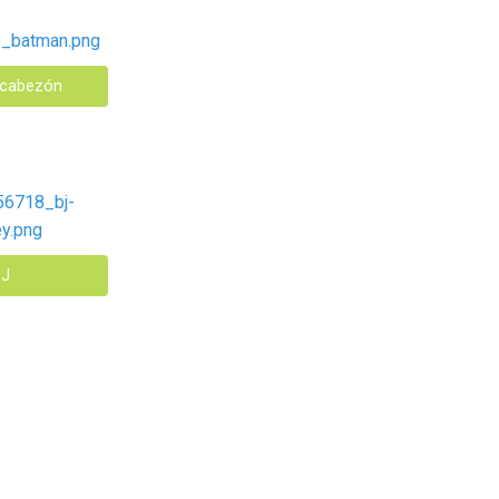
cabezón
J