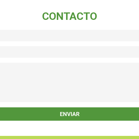
CONTACTO
icaela S
Melisa C
po y forma, el disfraz tal
Hermosos Disfraces y excelente la
ado. Super amables las
atención. L@s chic@s felices de cono
 y organizadas
a sus personajes favoritos. Muchas
Gracias!!!
ENVIAR