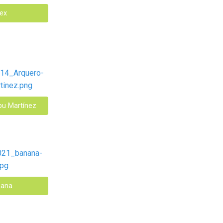
ex
bu Martínez
ana