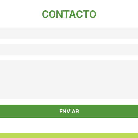
CONTACTO
icaela S
Melisa C
po y forma, el disfraz tal
Hermosos Disfraces y excelente la
ado. Super amables las
atención. L@s chic@s felices de cono
 y organizadas
a sus personajes favoritos. Muchas
Gracias!!!
ENVIAR