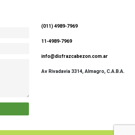
(011) 4989-7969
11-4989-7969
Leonardo R
info@disfrazcabezon.com.ar
Excelente Atencion y muchisima variedad
Excelente en t
cer
cual el pu
Av Rivadavia 3314, Almagro, C.A.B.A.
ch