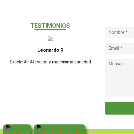
T
ESTIMONIO
S
Leonardo R
M
Excelente Atencion y muchisima variedad
Excelente en tiem
cual el public
chicas