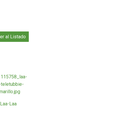
er al Listado
Laa-Laa