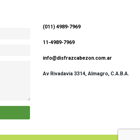
(011) 4989-7969
11-4989-7969
Leonardo R
info@disfrazcabezon.com.ar
Excelente Atencion y muchisima variedad
Excelente en t
cer
cual el pu
Av Rivadavia 3314, Almagro, C.A.B.A.
ch