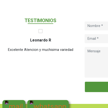
T
ESTIMONIO
S
Leonardo R
M
Excelente Atencion y muchisima variedad
Excelente en tiem
cual el public
chicas