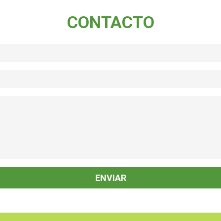
CONTACTO
icaela S
Melisa C
po y forma, el disfraz tal
Hermosos Disfraces y excelente la
ado. Super amables las
atención. L@s chic@s felices de cono
 y organizadas
a sus personajes favoritos. Muchas
Gracias!!!
ENVIAR